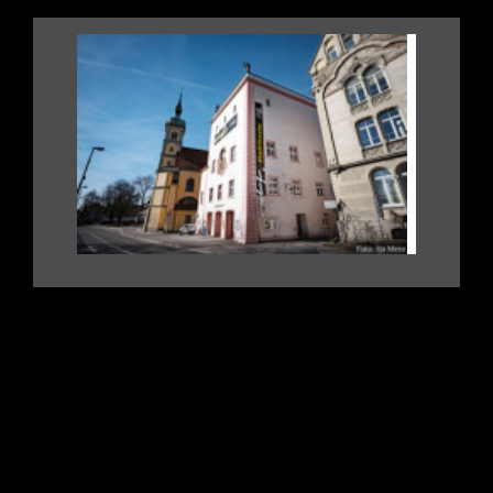
.
|
|