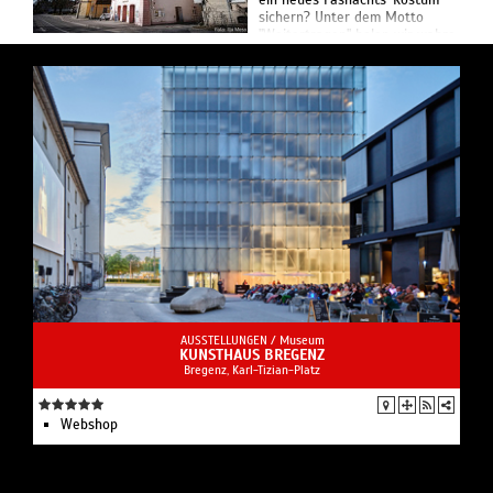
ein neues Fasnachts-Kostüm
sichern? Unter dem Motto
"Weitertragen" holen wir wahre
Schätze aus unserem Reich der
Kostümträume.
AUSSTELLUNGEN /
Museum
KUNSTHAUS BREGENZ
Bregenz, Karl-Tizian-Platz
Webshop