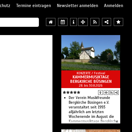
chutz
Termine eintragen
Newsletter anmelden
Anmelden
KONZERTE /
Festival
KAMMERMUSIKTAGE
BERGKIRCHE BÜSINGEN
28. bis 30.8.2026
Der Verein Musikfreunde
Bergkirche Büsingen e.V.
veranstaltet seit 1993
alljährlich am letzten
Wochenende im August die
Kammermusiktage Bergkirche
Büsingen.