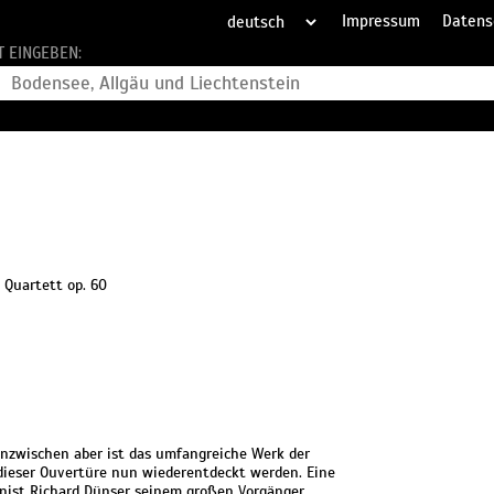
Impressum
Datens
T EINGEBEN:
 Quartett op. 60
inzwischen aber ist das umfangreiche Werk der
ieser Ouvertüre nun wiederentdeckt werden. Eine
ist Richard Dünser seinem großen Vorgänger