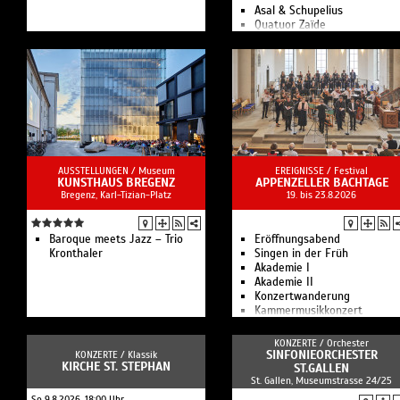
Asal & Schupelius
Quatuor Zaïde
Estuarium: Feeling the
mediterranean sound‍
A fascinating journey
Echoes of time
AUSSTELLUNGEN /
Museum
EREIGNISSE /
Festival
KUNSTHAUS BREGENZ
APPENZELLER BACHTAGE
Bregenz, Karl-Tizian-Platz
19. bis 23.8.2026
Baroque meets Jazz – Trio
Eröffnungsabend
Kronthaler
Singen in der Früh
Akademie I
Akademie II
Konzertwanderung
Kammermusikkonzert
Akademie III
Philosophischer Salon
KONZERTE /
Orchester
Kantate BWV 177
SINFONIEORCHESTER
KONZERTE /
Klassik
KIRCHE ST. STEPHAN
Nachtkonzert
ST.GALLEN
St. Gallen, Museumstrasse 24/25
Jugendprojekt
Schlussabend «Menu
So 9.8.2026, 18:00 Uhr