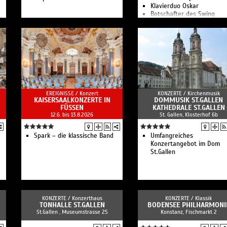
Klavierduo Oskar
Botschafter des Swing
Abschlusskonzert: Trombo
Unit Hannover
EREIGNISSE /
Konzert
KONZERTE /
Kirchenmusik
KAISERSAALKONZERTE IN
DOMMUSIK ST.GALLEN
FÜSSEN
KATHEDRALE ST.GALLEN
12.6. bis 13.8.2026
St. Gallen, Klosterhof 6b
Spark – die klassische Band
Umfangreiches
Konzertangebot im Dom
St.Gallen
KONZERTE /
Konzerthaus
KONZERTE /
Klassik
TONHALLE ST.GALLEN
BODENSEE PHILHARMONI
St.Gallen , Museumstrasse 25
Konstanz, Fischmarkt 2