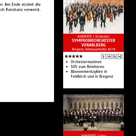
er. Am Ende strömt die
ch Konstanz verweist.
KONZERTE /
Orchester
SYMPHONIEORCHESTER
VORARLBERG
Bregenz, Rathausstraße 11//4
Orchestermatinee
SOV zum Reinhören
Abonnementzyklen in
Feldkirch und in Bregenz
KONZERTE /
Chor