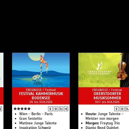
EREIGNISSE /
Festival
EREIGNISSE /
Festival
FESTIVAL KAMMERMUSIK
OBERSTDORFER
BODENSEE
MUSIKSOMMER
28. bis 30.8.2026
30.7. bis 14.8.2026
Wien - Berlin - Paris
Heute:
Junge Talente -
Gran Sestetto
Meister von morgen
Matinee Junge Talente
Morgen:
Freytag Trio
Inspiration Schweiz
Dianto Reed Quintet