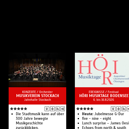
KONZERTE /
Orchester
EREIGNISSE /
Festival
MUSIKVEREIN STOCKACH
HÖRI MUSIKTAGE BODENSEE
Jahnhalle Stockach
6. bis 16.8.2026
Die Stadtmusik kann auf über
Heute:
Jubelmesse G-Dur
300 Jahre bewegte
five - nine - eight‍
Musikgeschichte
Lunch surprise – James Oesi
zurückblicken.
Echoes from north & south