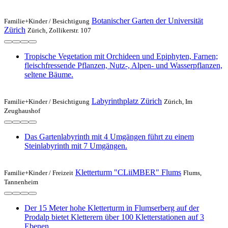
Botanischer Garten der Universität
Familie+Kinder /
Besichtigung
Zürich
Zürich, Zollikerstr. 107
Tropische Vegetation mit Orchideen und Epiphyten, Farnen;
fleischfressende Pflanzen, Nutz-, Alpen- und Wasserpflanzen,
seltene Bäume.
Labyrinthplatz Zürich
Familie+Kinder /
Besichtigung
Zürich, Im
Zeughaushof
Das Gartenlabyrinth mit 4 Umgängen führt zu einem
Steinlabyrinth mit 7 Umgängen.
Kletterturm "CLiiMBER" Flums
Familie+Kinder /
Freizeit
Flums,
Tannenheim
Der 15 Meter hohe Kletterturm in Flumserberg auf der
Prodalp bietet Kletterern über 100 Kletterstationen auf 3
Ebenen.