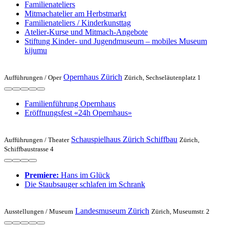
Familienateliers
Mitmachatelier am Herbstmarkt
Familienateliers / Kinderkunsttag
Atelier-Kurse und Mitmach-Angebote
Stiftung Kinder- und Jugendmuseum – mobiles Museum
kijumu
Opernhaus Zürich
Aufführungen /
Oper
Zürich, Sechseläutenplatz 1
Familienführung Opernhaus
Eröffnungsfest «24h Opernhaus»
Schauspielhaus Zürich Schiffbau
Aufführungen /
Theater
Zürich,
Schiffbaustrasse 4
Premiere:
Hans im Glück
Die Staubsauger schlafen im Schrank
Landesmuseum Zürich
Ausstellungen /
Museum
Zürich, Museumstr. 2