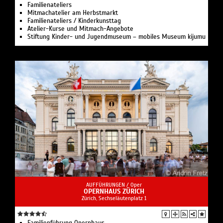
Familienateliers
Mitmachatelier am Herbstmarkt
Familienateliers / Kinderkunsttag
Atelier-Kurse und Mitmach-Angebote
Stiftung Kinder- und Jugendmuseum – mobiles Museum kijumu
AUFFÜHRUNGEN /
Oper
OPERNHAUS ZÜRICH
Zürich, Sechseläutenplatz 1