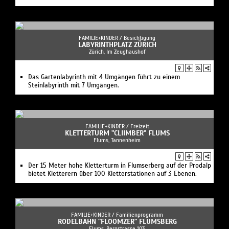
FAMILIE+KINDER /
Besichtigung
LABYRINTHPLATZ ZÜRICH
Zürich, Im Zeughaushof
Das Gartenlabyrinth mit 4 Umgängen führt zu einem
Steinlabyrinth mit 7 Umgängen.
FAMILIE+KINDER /
Freizeit
KLETTERTURM "CLIIMBER" FLUMS
Flums, Tannenheim
Der 15 Meter hohe Kletterturm in Flumserberg auf der Prodalp
bietet Kletterern über 100 Kletterstationen auf 3 Ebenen.
FAMILIE+KINDER /
Familienprogramm
RODELBAHN "FLOOMZER" FLUMSBERG
Flums, Bergstrasse 103