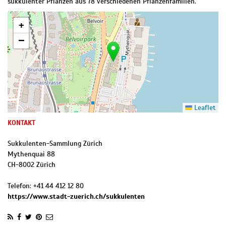
sukkulenter Pflanzen aus 78 verschiedenen Pflanzenfamilien.
+
−
Leaflet
KONTAKT
Sukkulenten-Sammlung Zürich
Mythenquai 88
CH
-
8002
Zürich
Telefon:
+41 44 412 12 80
https://www.stadt-zuerich.ch/sukkulenten