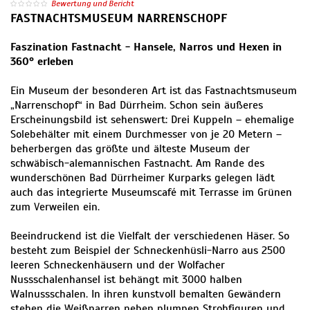
Bewertung und Bericht
FASTNACHTSMUSEUM NARRENSCHOPF
Faszination Fastnacht - Hansele, Narros und Hexen in
360° erleben
Ein Museum der besonderen Art ist das Fastnachtsmuseum
„Narrenschopf“ in Bad Dürrheim. Schon sein äußeres
Erscheinungsbild ist sehenswert: Drei Kuppeln – ehemalige
Solebehälter mit einem Durchmesser von je 20 Metern –
beherbergen das größte und älteste Museum der
schwäbisch-alemannischen Fastnacht. Am Rande des
wunderschönen Bad Dürrheimer Kurparks gelegen lädt
auch das integrierte Museumscafé mit Terrasse im Grünen
zum Verweilen ein.
Beeindruckend ist die Vielfalt der verschiedenen Häser. So
besteht zum Beispiel der Schneckenhüsli-Narro aus 2500
leeren Schneckenhäusern und der Wolfacher
Nussschalenhansel ist behängt mit 3000 halben
Walnussschalen. In ihren kunstvoll bemalten Gewändern
stehen die Weißnarren neben plumpen Strohfiguren und