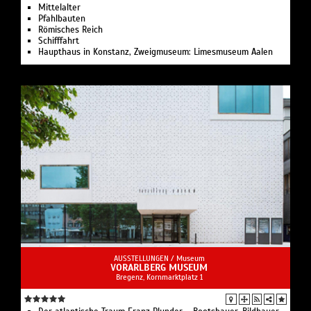
Mittelalter
Pfahlbauten
Römisches Reich
Schifffahrt
Haupthaus in Konstanz, Zweigmuseum: Limesmuseum Aalen
AUSSTELLUNGEN /
Museum
VORARLBERG MUSEUM
Bregenz, Kornmarktplatz 1