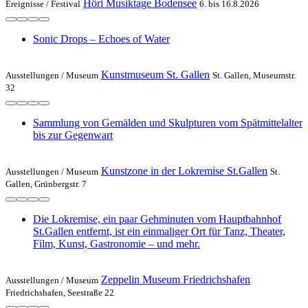
Höri Musiktage Bodensee
Ereignisse /
Festival
6. bis 16.8.2026
Sonic Drops – Echoes of Water
Kunstmuseum St. Gallen
Ausstellungen /
Museum
St. Gallen, Museumstr.
32
Sammlung von Gemälden und Skulpturen vom Spätmittelalter
bis zur Gegenwart
Kunstzone in der Lokremise St.Gallen
Ausstellungen /
Museum
St.
Gallen, Grünbergstr. 7
Die Lokremise, ein paar Gehminuten vom Hauptbahnhof
St.Gallen entfernt, ist ein einmaliger Ort für Tanz, Theater,
Film, Kunst, Gastronomie – und mehr.
Zeppelin Museum Friedrichshafen
Ausstellungen /
Museum
Friedrichshafen, Seestraße 22