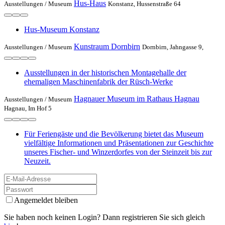
Hus-Haus
Ausstellungen /
Museum
Konstanz, Hussenstraße 64
Hus-Museum Konstanz
Kunstraum Dornbirn
Ausstellungen /
Museum
Dornbirn, Jahngasse 9,
Ausstellungen in der historischen Montagehalle der
ehemaligen Maschinenfabrik der Rüsch-Werke
Hagnauer Museum im Rathaus Hagnau
Ausstellungen /
Museum
Hagnau, Im Hof 5
Für Feriengäste und die Bevölkerung bietet das Museum
vielfältige Informationen und Präsentationen zur Geschichte
unseres Fischer- und Winzerdorfes von der Steinzeit bis zur
Neuzeit.
Angemeldet bleiben
Sie haben noch keinen Login? Dann registrieren Sie sich gleich