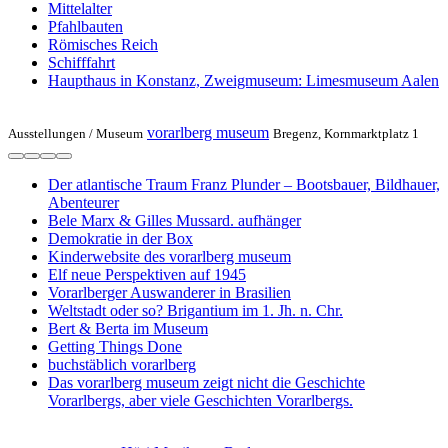
Mittelalter
Pfahlbauten
Römisches Reich
Schifffahrt
Haupthaus in Konstanz, Zweigmuseum: Limesmuseum Aalen
vorarlberg museum
Ausstellungen /
Museum
Bregenz, Kornmarktplatz 1
Der atlantische Traum Franz Plunder – Bootsbauer, Bildhauer,
Abenteurer
Bele Marx & Gilles Mussard. aufhänger
Demokratie in der Box
Kinderwebsite des vorarlberg museum
Elf neue Perspektiven auf 1945
Vorarlberger Auswanderer in Brasilien
Weltstadt oder so? Brigantium im 1. Jh. n. Chr.
Bert & Berta im Museum
Getting Things Done
buchstäblich vorarlberg
Das vorarlberg museum zeigt nicht die Geschichte
Vorarlbergs, aber viele Geschichten Vorarlbergs.