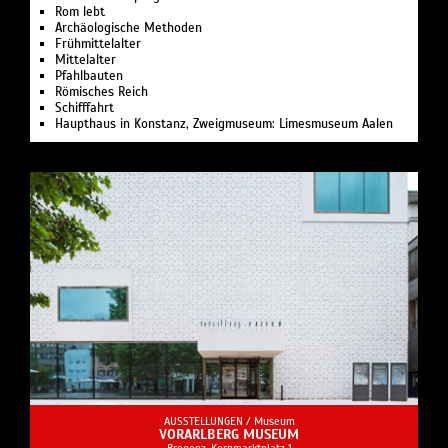
Rom lebt
Archäologische Methoden
Frühmittelalter
Mittelalter
Pfahlbauten
Römisches Reich
Schifffahrt
Haupthaus in Konstanz, Zweigmuseum: Limesmuseum Aalen
AUSSTELLUNGEN /
Museum
VORARLBERG MUSEUM
Bregenz, Kornmarktplatz 1